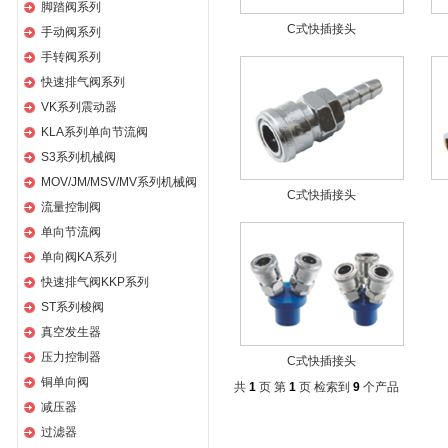
脚踏阀系列
C式快插接头
手动阀系列
手转阀系列
快速排气阀系列
VK系列震动器
KLA系列单向节流阀
S3系列机械阀
MOV/JM/MSV/MV系列机械阀
C式快插接头
流量控制阀
单向节流阀
单向阀KA系列
快速排气阀KKP系列
ST系列梭阀
真空发生器
压力控制器
C式快插接头
铜单向阀
共
1
页 第
1
页 检索到
9
个产品
减压器
过滤器