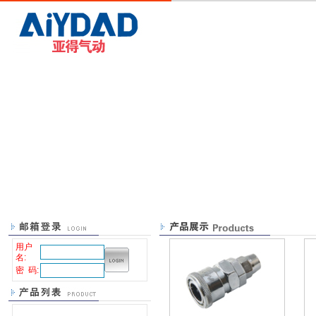
用户
名:
密 码: