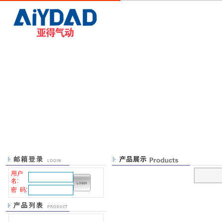
用户
名:
密 码: